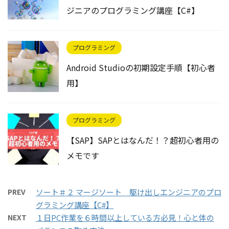
ジニアのプログラミング講座【C#】
プログラミング
Android Studioの初期設定手順【初心者
用】
プログラミング
【SAP】SAPとはなんだ！？超初心者用の
メモです
PREV
ソート＃２ マージソート 駆け出しエンジニアのプロ
グラミング講座【C#】
NEXT
１日PC作業を６時間以上している方必見！心と体の