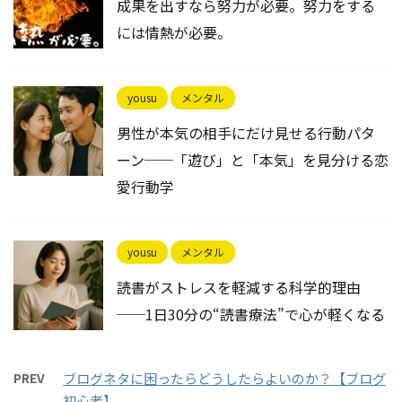
成果を出すなら努力が必要。努力をする
には情熱が必要。
yousu
メンタル
男性が本気の相手にだけ見せる行動パタ
ーン──「遊び」と「本気」を見分ける恋
愛行動学
yousu
メンタル
読書がストレスを軽減する科学的理由
──1日30分の“読書療法”で心が軽くなる
PREV
ブログネタに困ったらどうしたらよいのか？【ブログ
初心者】